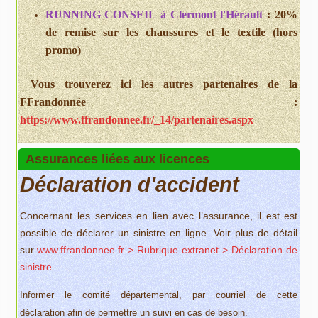
RUNNING CONSEIL
à Clermont l'Hérault
: 20%
de remise sur les chaussures et le textile (hors
promo)
Vous trouverez ici les autres partenaires de la
FFrandonnée :
https://www.ffrandonnee.fr/_14/partenaires.aspx
Assurances liées aux licences
Déclaration d'accident
Concernant les services en lien avec l’assurance, il est est
possible de déclarer un sinistre en ligne. Voir plus de détail
sur
www.ffrandonnee.fr > Rubrique extranet > Déclaration de
sinistre
.
I
nformer le comité départemental, par courriel de cette
déclaration
afin de permettre un suivi en cas de besoin.