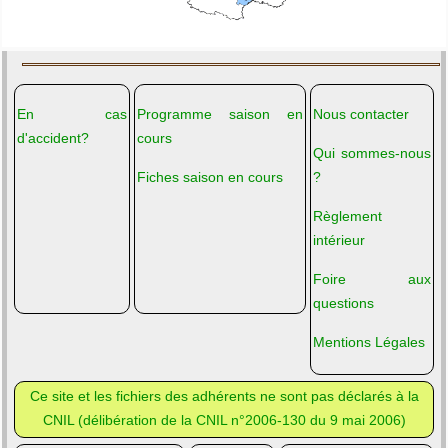
En cas
Programme saison en
Nous contacter
d'accident?
cours
Qui sommes-nous
Fiches saison en cours
?
Règlement
intérieur
Foire aux
questions
Mentions Légales
Ce site et les fichiers des adhérents ne sont pas déclarés à la
CNIL (
délibération de la CNIL n°2006-130 du 9 mai 2006
)