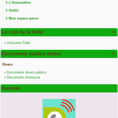
L'Association
Outils
Mon espace perso
Le coin de la Fédé

•
InfoLettre Fédé
Documents publics divers

Divers
•
Documents divers publics
•
Documents Annonces
Suricate