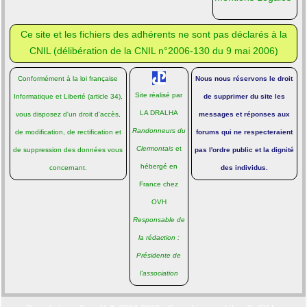
Ce site et les fichiers des adhérents ne sont pas déclarés à la
CNIL (
délibération de la CNIL n°2006-130 du 9 mai 2006
)
Conformément à la loi française
Nous nous réservons le droit
Site réalisé par
Informatique et Liberté
(article 34),
de supprimer du site les
LA DRALHA
vous disposez d'un droit d'accès,
messages et réponses aux
Randonneurs du
de modification, de rectification et
forums qui ne respecteraient
Clermontais
et
de suppression des données vous
pas l'ordre public et la dignité
hébergé en
concernant.
des individus.
France chez
OVH
Responsable de
la rédaction :
Présidente de
l'association