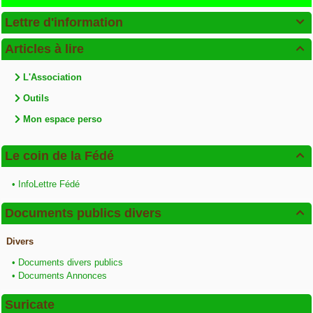
Lettre d'information

Articles à lire

L'Association
Outils
Mon espace perso
Le coin de la Fédé

•
InfoLettre Fédé
Documents publics divers

Divers
•
Documents divers publics
•
Documents Annonces
Suricate