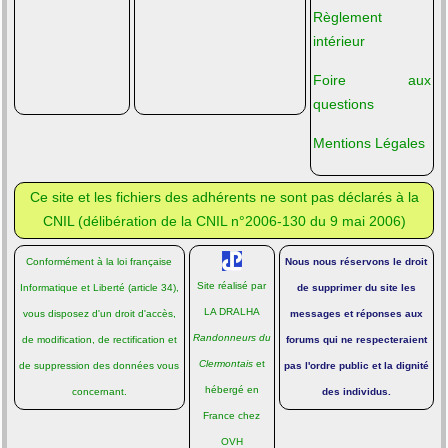
Règlement
intérieur
Foire aux
questions
Mentions Légales
Ce site et les fichiers des adhérents ne sont pas déclarés à la
CNIL (
délibération de la CNIL n°2006-130 du 9 mai 2006
)
Conformément à la loi française
Nous nous réservons le droit
Site réalisé par
Informatique et Liberté
(article 34),
de supprimer du site les
LA DRALHA
vous disposez d'un droit d'accès,
messages et réponses aux
Randonneurs du
de modification, de rectification et
forums qui ne respecteraient
Clermontais
et
de suppression des données vous
pas l'ordre public et la dignité
hébergé en
concernant.
des individus.
France chez
OVH