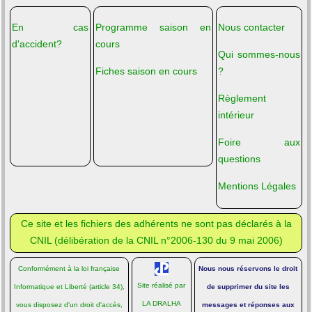
En cas
Programme saison en
Nous contacter
d'accident?
cours
Qui sommes-nous
Fiches saison en cours
?
Règlement
intérieur
Foire aux
questions
Mentions Légales
Ce site et les fichiers des adhérents ne sont pas déclarés à la
CNIL (
délibération de la CNIL n°2006-130 du 9 mai 2006
)
Conformément à la loi française
Nous nous réservons le droit
Site réalisé par
Informatique et Liberté
(article 34),
de supprimer du site les
LA DRALHA
vous disposez d'un droit d'accès,
messages et réponses aux