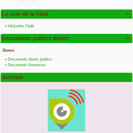
Le coin de la Fédé

•
InfoLettre Fédé
Documents publics divers

Divers
•
Documents divers publics
•
Documents Annonces
Suricate