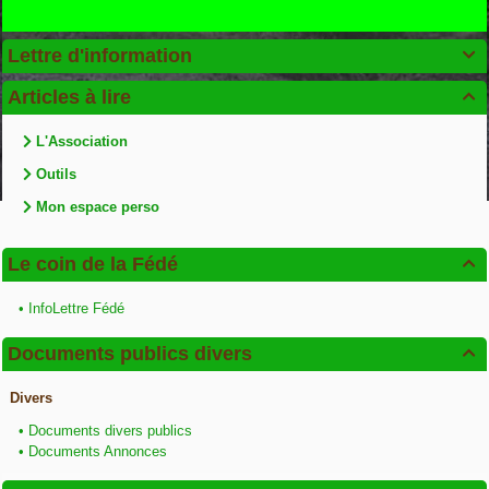
Lettre d'information

Articles à lire

L'Association
Outils
Mon espace perso
Le coin de la Fédé

•
InfoLettre Fédé
Documents publics divers

Divers
•
Documents divers publics
•
Documents Annonces