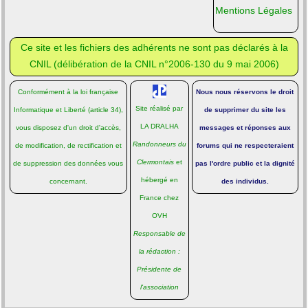
Mentions Légales
Ce site et les fichiers des adhérents ne sont pas déclarés à la
CNIL (
délibération de la CNIL n°2006-130 du 9 mai 2006
)
Conformément à la loi française
Nous nous réservons le droit
Site réalisé par
Informatique et Liberté
(article 34),
de supprimer du site les
LA DRALHA
vous disposez d'un droit d'accès,
messages et réponses aux
Randonneurs du
de modification, de rectification et
forums qui ne respecteraient
Clermontais
et
de suppression des données vous
pas l'ordre public et la dignité
hébergé en
concernant.
des individus.
France chez
OVH
Responsable de
la rédaction :
Présidente de
l'association