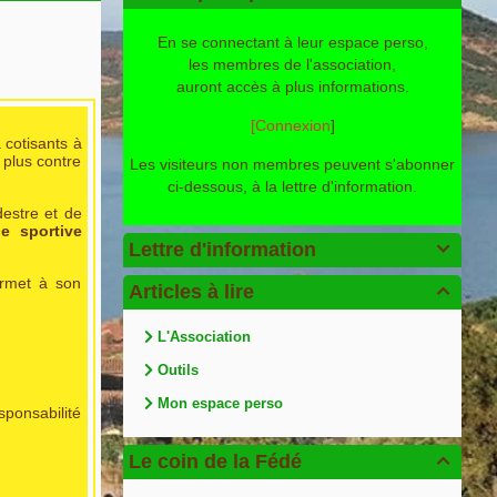
En se connectant à leur espace perso,
les membres de l'association,
auront accès à plus informations.
[Connexion
]
 cotisants à
 plus contre
Les visiteurs non membres peuvent s'abonner
ci-dessous, à la lettre d'information.
destre et de
e sportive
Lettre d'information

ermet à son
Articles à lire

L'Association
Outils
Mon espace perso
sponsabilité
Le coin de la Fédé
