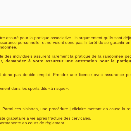
re assuré pour la pratique associative. Ils argumentent qu’ils sont déjà
assurance personnelle, et ne voient donc pas l’intérêt de se garantir en
randonnée.
ile des individuels assurent rarement la pratique de la randonnée pé
ir, demandez à votre assureur une attestation pour la pratiqu
it donc pas double emploi. Prendre une licence avec assurance p
ment dans les sports dits «à risque».
 Parmi ces sinistres, une procédure judiciaire mettant en cause la re
esté grabataire à vie après fracture des cervicales.
é permanente en cours de règlement.