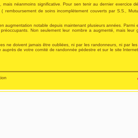
ais néanmoins significative. Pour sen tenir au dernier exercice dé
)s ( remboursement de soins incomplètement couverts par S.S., Mutue
nt en augmentation notable depuis maintenant plusieurs années. Parmi 
lus préoccupants. Non seulement leur nombre a augmenté, mais leur g
s ne doivent jamais être oubliées, ni par les randonneurs, ni par le
ble auprès de votre comité de randonnée pédestre et sur le site Interne
tion