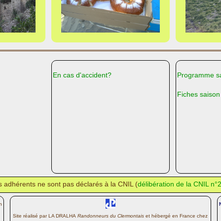
En cas d'accident?
Programme sa
Fiches saison
des adhérents ne sont pas déclarés à la CNIL (
délibération de la CNIL n
n
Site réalisé par LA DRALHA
Randonneurs du Clermontais
et hébergé en France chez