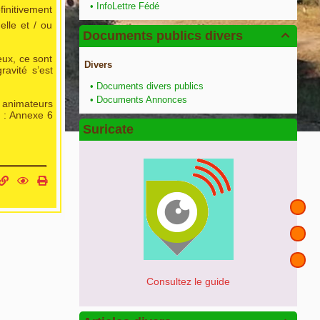
•
InfoLettre Fédé
finitivement
lle et / ou
Documents publics divers

eux, ce sont
Divers
ravité s’est
•
Documents divers publics
•
Documents Annonces
s animateurs
t : Annexe 6
Suricate
Consultez le guide