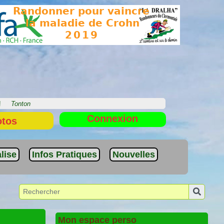
e !
Tonton
Connexion
otos
lise
Infos Pratiques
Nouvelles
Mon espace perso