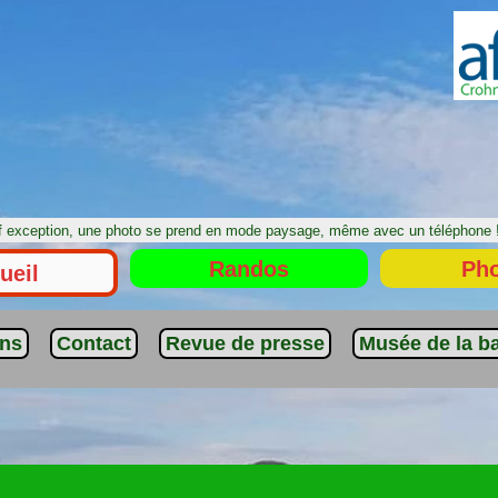
 exception, une photo se prend en mode paysage, même avec un téléphon
Randos
Ph
ueil
ens
Contact
Revue de presse
Musée de la ba