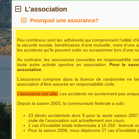
L'association
Pourquoi une assurance?
Peu nombreux sont les adhérents qui comprennent l'utilité d’êt
la sécurité sociale, bénéficiaires d’une mutuelle, voire d’une 
les accidents qu’ils peuvent subir ou occasionner lors d’une 
Au contraire, les assurances courantes en responsabilité civ
toute autre activité sportive en association.
Pour le savo
associative
.
L’assurance comprise dans la licence de randonnée ne fa
association d’être assurée en responsabilité civile.
L’assurance est utile.
Les accidents ne surviennent pas unique
Depuis la saison 2003, la communauté fédérale a subi :
23 décès accidentels dont 9 pour la seule saison 2007.
civile de l’association suit actuellement son cours.
1 cas d’invalidité totale indemnisée à 15 250 : licencié r
Pour la saison 2006, nous déplorons 27 cas d’invalidit