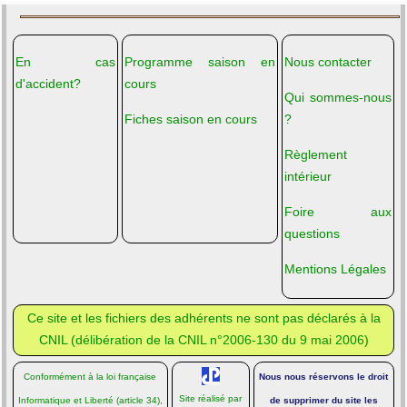
En cas
Programme saison en
Nous contacter
d'accident?
cours
Qui sommes-nous
Fiches saison en cours
?
Règlement
intérieur
Foire aux
questions
Mentions Légales
Ce site et les fichiers des adhérents ne sont pas déclarés à la
CNIL (
délibération de la CNIL n°2006-130 du 9 mai 2006
)
Conformément à la loi française
Nous nous réservons le droit
Site réalisé par
Informatique et Liberté
(article 34),
de supprimer du site les