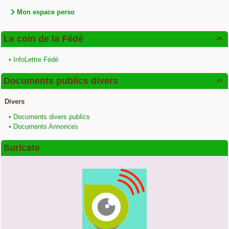
Mon espace perso
Le coin de la Fédé

•
InfoLettre Fédé
Documents publics divers

Divers
•
Documents divers publics
•
Documents Annonces
Suricate