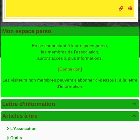
Mon espace perso
En se connectant à leur espace perso,
les membres de l'association,
auront accès à plus informations.
[Connexion
]
Les visiteurs non membres peuvent s'abonner ci-dessous, à la lettre
d'information.
Lettre d'information

Articles à lire

L'Association
Outils