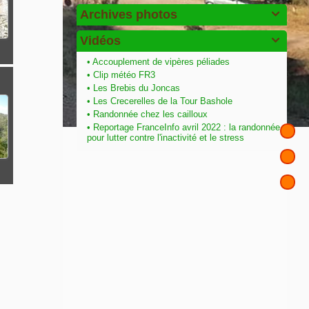
Archives photos

Vidéos

•
Accouplement de vipères péliades
•
Clip météo FR3
•
Les Brebis du Joncas
•
Les Crecerelles de la Tour Bashole
•
Randonnée chez les cailloux
•
Reportage FranceInfo avril 2022 : la randonnée
pour lutter contre l'inactivité et le stress