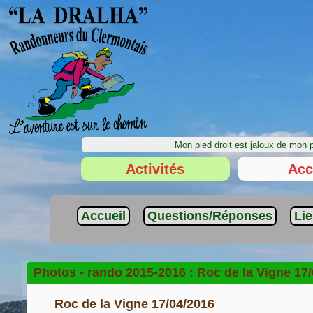
Mon pied droit est jaloux de mon 
Activités
Acc
Accueil
Questions/Réponses
Li
Photos -
rando 2015-2016 :
Roc de la Vigne 17
Roc de la Vigne 17/04/2016