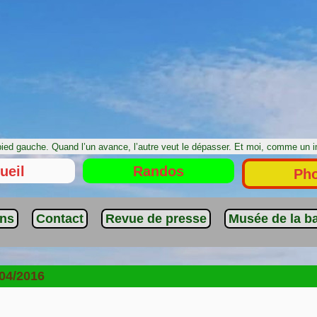
pied gauche. Quand l’un avance, l’autre veut le dépasser. Et moi, comme un 
ueil
Randos
Ph
ens
Contact
Revue de presse
Musée de la ba
/04/2016