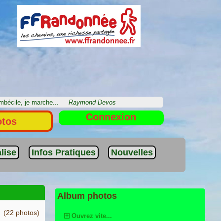
imbécile, je marche...
Raymond Devos
Connexion
otos
lise
Infos Pratiques
Nouvelles
Album photos
(22 photos)
Ouvrez vite...