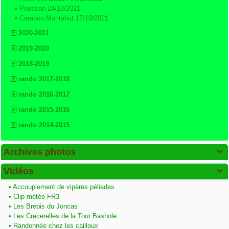
•
Poussan 24/10/2021
•
Cambon Montahut 17/10/2021
2020-2021
2019-2020
2018-2019
rando 2017-2018
rando 2016-2017
rando 2015-2016
rando 2014-2015
Archives photos

Vidéos

•
Accouplement de vipères péliades
•
Clip météo FR3
•
Les Brebis du Joncas
•
Les Crecerelles de la Tour Bashole
•
Randonnée chez les cailloux