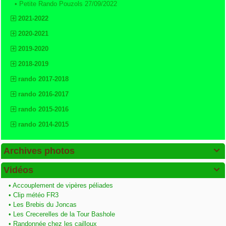
•
Petite Rando Pouzols 27/09/2022
2021-2022
2020-2021
2019-2020
2018-2019
rando 2017-2018
rando 2016-2017
rando 2015-2016
rando 2014-2015
Archives photos

Vidéos

•
Accouplement de vipères péliades
•
Clip météo FR3
•
Les Brebis du Joncas
•
Les Crecerelles de la Tour Bashole
•
Randonnée chez les cailloux