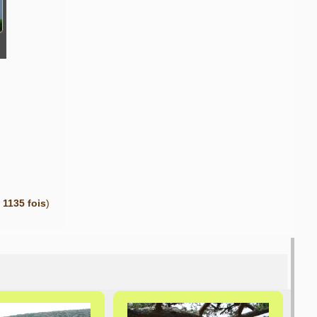
e
1135 fois
)