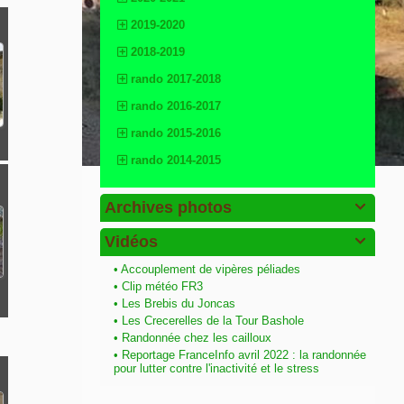
2019-2020
2018-2019
rando 2017-2018
rando 2016-2017
rando 2015-2016
rando 2014-2015
Archives photos

Vidéos

•
Accouplement de vipères péliades
•
Clip météo FR3
•
Les Brebis du Joncas
•
Les Crecerelles de la Tour Bashole
•
Randonnée chez les cailloux
•
Reportage FranceInfo avril 2022 : la randonnée
pour lutter contre l'inactivité et le stress