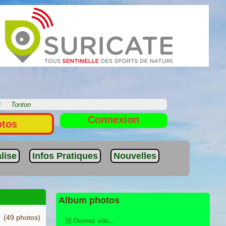
e !
Tonton
Connexion
otos
lise
Infos Pratiques
Nouvelles
Album photos
(49 photos)
Ouvrez vite...