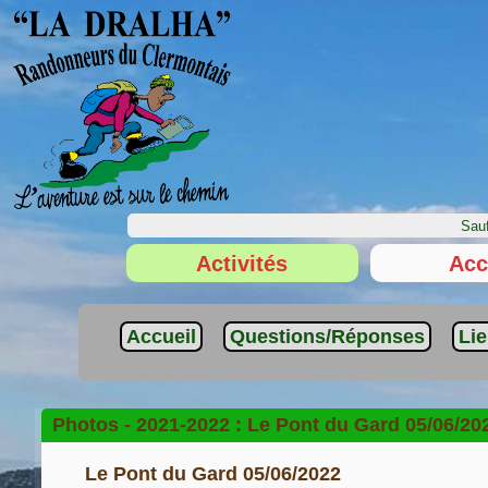
Sauf
Activités
Acc
Accueil
Questions/Réponses
Li
Photos -
2021-2022 :
Le Pont du Gard 05/06/20
Le Pont du Gard 05/06/2022