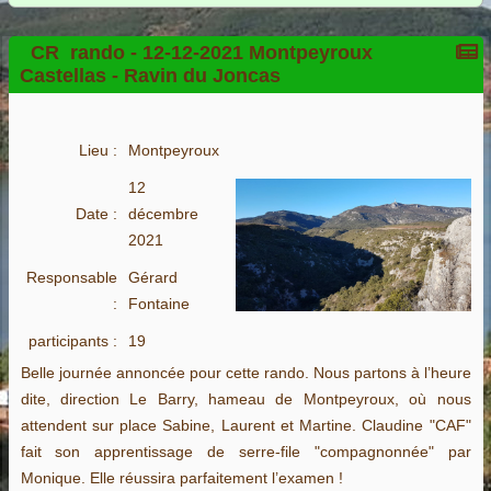
CR_rando - 12-12-2021 Montpeyroux
Castellas - Ravin du Joncas
Lieu :
Montpeyroux
12
Date :
décembre
2021
Responsable
Gérard
:
Fontaine
participants :
19
Belle journée annoncée pour cette rando. Nous partons à l’heure
dite, direction Le Barry, hameau de Montpeyroux, où nous
attendent sur place Sabine, Laurent et Martine. Claudine "CAF"
fait son apprentissage de serre-file "compagnonnée" par
Monique. Elle réussira parfaitement l’examen !