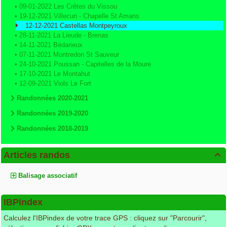
•
09-01-2022 Les Crêtes du Vissou
•
19-12-2021 Villecun - Chapelle St Amans
12-12-2021 Castellas Montpeyroux
•
28-11-2021 La Lieude - Brenas
•
14-11-2021 Bédarieux
•
07-11-2021 Montredon St Sauveur
•
24-10-2021 Poussan - Capitelles de la Moure
•
17-10-2021 Le Montahut
•
12-09-2021 Viols Le Fort
Randonnées 2020-2021
Randonnées 2019-2020
Randonnées 2018-2019
Articles randos

Balisage associatif
IBPindex
Calculez l'IBPindex de votre trace GPS : cliquez sur "Parcourir",