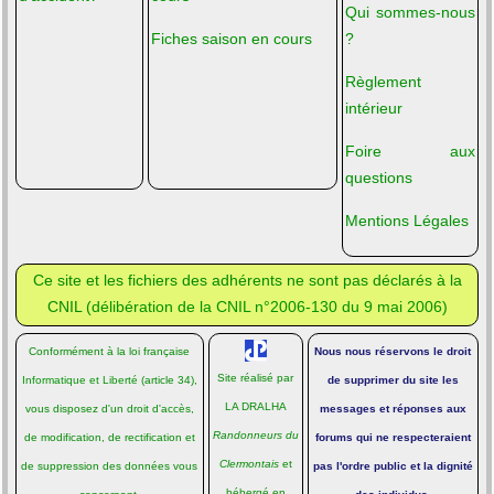
Qui sommes-nous
Fiches saison en cours
?
Règlement
intérieur
Foire aux
questions
Mentions Légales
Ce site et les fichiers des adhérents ne sont pas déclarés à la
CNIL (
délibération de la CNIL n°2006-130 du 9 mai 2006
)
Conformément à la loi française
Nous nous réservons le droit
Site réalisé par
Informatique et Liberté
(article 34),
de supprimer du site les
LA DRALHA
vous disposez d'un droit d'accès,
messages et réponses aux
Randonneurs du
de modification, de rectification et
forums qui ne respecteraient
Clermontais
et
de suppression des données vous
pas l'ordre public et la dignité
hébergé en