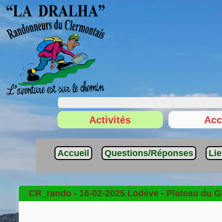
Activités
Acc
Accueil
Questions/Réponses
Li
CR_rando - 16-02-2025 Lodève - Plateau du G