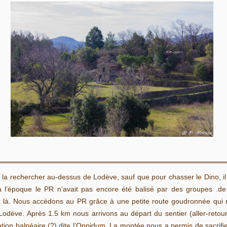
e la rechercher au-dessus de Lodève, sauf que pour chasser le Dino, il 
à l’époque le PR n’avait pas encore été balisé par des groupes .d
en là. Nous accédons au PR grâce à une petite route goudronnée qui n
 Lodève. Après 1.5 km nous arrivons au départ du sentier (aller-retou
ation balnéaire (?) dite l’Oppidum. La montée nous a permis de sacrifie