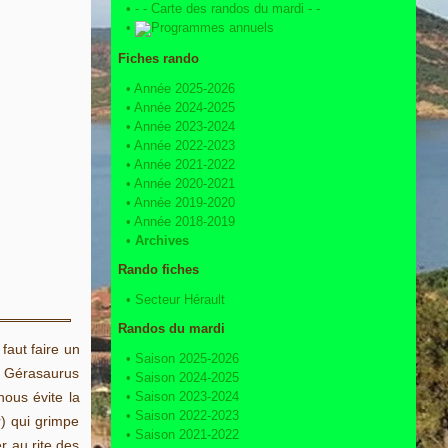
•
- - Carte des randos du mardi - -
•
Programmes annuels
Fiches rando
•
Année 2025-2026
•
Année 2024-2025
•
Année 2023-2024
•
Année 2022-2023
•
Année 2021-2022
•
Année 2020-2021
•
Année 2019-2020
•
Année 2018-2019
•
Archives
Rando fiches
•
Secteur Hérault
Randos du mardi
faut faire un
•
Saison 2025-2026
e Gérasaurus
•
Saison 2024-2025
•
Saison 2023-2024
ous évite la
•
Saison 2022-2023
r) qui grimpe
•
Saison 2021-2022
r au rite des