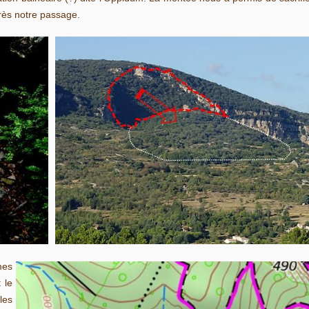
près notre passage.
mes
 le
les