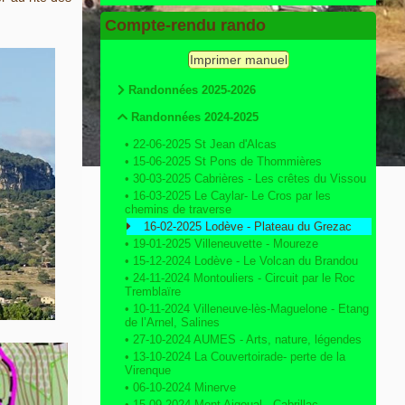
Compte-rendu rando
Imprimer manuel
Randonnées 2025-2026
Randonnées 2024-2025
•
22-06-2025 St Jean d'Alcas
•
15-06-2025 St Pons de Thommières
•
30-03-2025 Cabrières - Les crêtes du Vissou
•
16-03-2025 Le Caylar- Le Cros par les
chemins de traverse
16-02-2025 Lodève - Plateau du Grezac
•
19-01-2025 Villeneuvette - Moureze
•
15-12-2024 Lodève - Le Volcan du Brandou
•
24-11-2024 Montouliers - Circuit par le Roc
Tremblaïre
•
10-11-2024 Villeneuve-lès-Maguelone - Etang
de l’Arnel, Salines
•
27-10-2024 AUMES - Arts, nature, légendes
•
13-10-2024 La Couvertoirade- perte de la
Virenque
•
06-10-2024 Minerve
•
15-09-2024 Mont Aigoual - Cabrillac