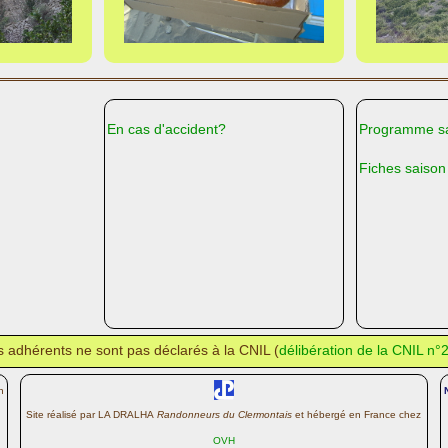
En cas d'accident?
Programme sa
Fiches saison
des adhérents ne sont pas déclarés à la CNIL (
délibération de la CNIL n
n
Site réalisé par LA DRALHA
Randonneurs du Clermontais
et hébergé en France chez
OVH