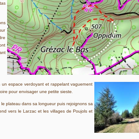
tas
ons
sur
dre
ont
ant
ns un espace verdoyant et rappelant vaguement
ire pour envisager une petite sieste.
e le plateau dans sa longueur puis rejoignons sa
 vers le Larzac et les villages de Poujols et