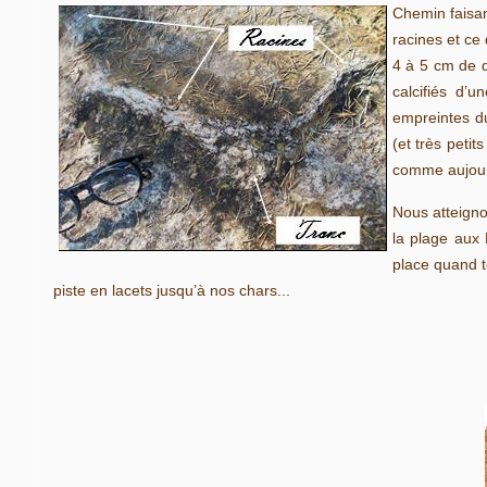
Chemin faisan
racines et ce
4 à 5 cm de 
calcifiés d’
empreintes du
(et très peti
comme aujourd
Nous atteigno
la plage aux 
place quand t
piste en lacets jusqu’à nos chars...