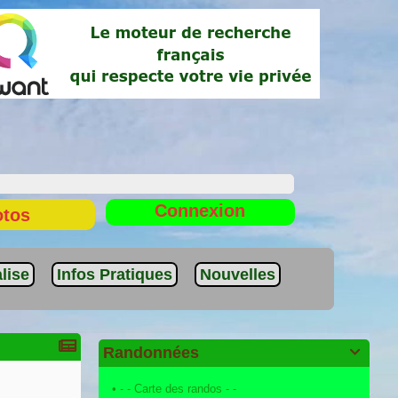
Connexion
otos
lise
Infos Pratiques
Nouvelles
Randonnées

•
- - Carte des randos - -