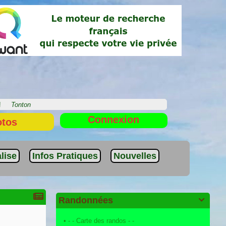
e !
Tonton
Connexion
otos
lise
Infos Pratiques
Nouvelles
Randonnées

•
- - Carte des randos - -