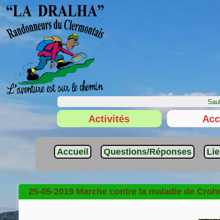
Sauf
Activités
Acc
Accueil
Questions/Réponses
Li
25-05-2019 Marche contre la maladie de Croh